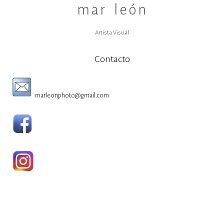
mar león
Artista Visual
Contacto
marleonphoto@gmail.com